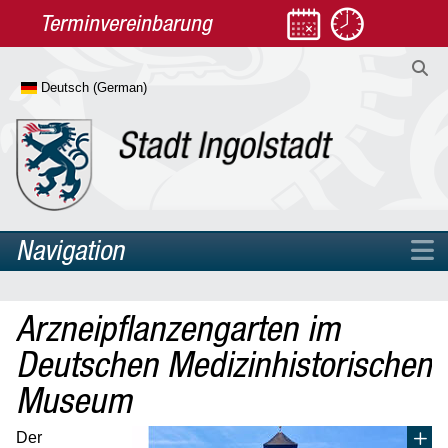
Terminvereinbarung
Navigation
Home
Arzneipflanzengarten im
Rathaus
Deutschen Medizinhistorischen
Aktuelles
Museum
Aktuelle Meldungen & Archiv
Amtliche Mitteilungen
Der