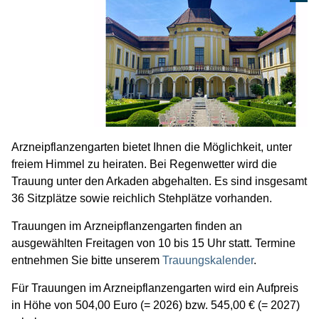
Ingolstadt informiert
Newsletter
Newsroom
Presse
Wirtschaftskalender
Zahlen & Daten
Bürgerbeteiligung
Arzneipflanzengarten bietet Ihnen die Möglichkeit, unter
freiem Himmel zu heiraten. Bei Regenwetter wird die
Planen & Bauen
Trauung unter den Arkaden abgehalten. Es sind insgesamt
Politik
36 Sitzplätze sowie reichlich Stehplätze vorhanden.
Recht & Ordnung
Trauungen im Arzneipflanzengarten finden an
ausgewählten Freitagen von 10 bis 15 Uhr statt. Termine
Stadtgarten
entnehmen Sie bitte unserem
Trauungskalender
.
Verkehr
Für Trauungen im Arzneipflanzengarten wird ein Aufpreis
in Höhe von 504,00 Euro (= 2026) bzw. 545,00 € (= 2027)
Verwaltung & Beteiligung