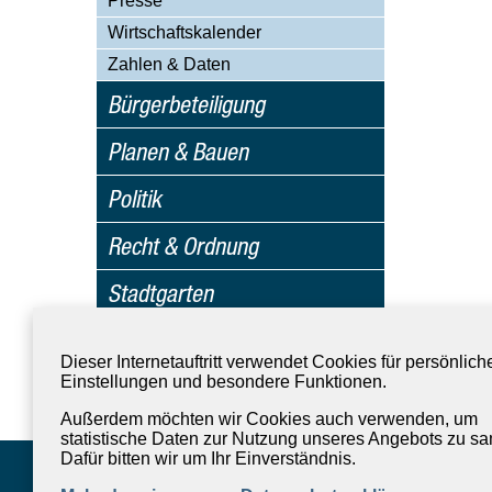
Presse
Wirtschaftskalender
Zahlen & Daten
Bürgerbeteiligung
Planen & Bauen
Politik
Recht & Ordnung
Stadtgarten
Verkehr
Dieser Internetauftritt verwendet Cookies für persönlich
Einstellungen und besondere Funktionen.
Verwaltung & Beteiligung
Außerdem möchten wir Cookies auch verwenden, um
statistische Daten zur Nutzung unseres Angebots zu s
Dafür bitten wir um Ihr Einverständnis.
Stadt Ingolstadt
85047 Ingolstadt
Tel. 0841 305-0 ·
stadtv