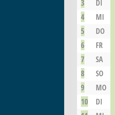
3
DI
4
MI
5
DO
6
FR
7
SA
8
SO
9
MO
10
DI