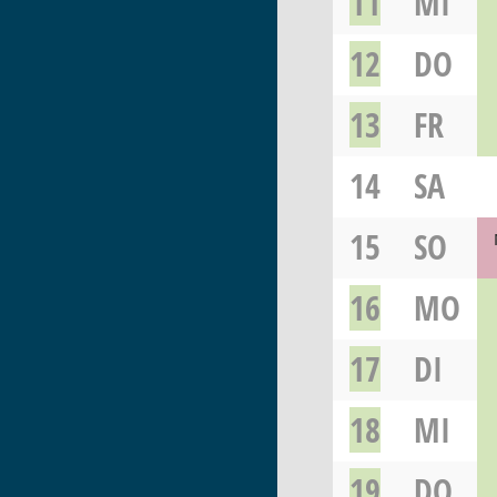
11
MI
12
DO
13
FR
14
SA
15
SO
16
MO
17
DI
18
MI
19
DO