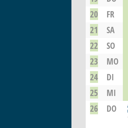
20
FR
21
SA
22
SO
23
MO
24
DI
25
MI
26
DO