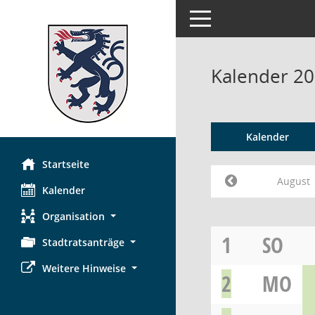
Toggle navigation
Kalender 20
Kalender
Startseite
August
Kalender
Organisation
1
SO
Stadtratsanträge
Weitere Hinweise
2
MO