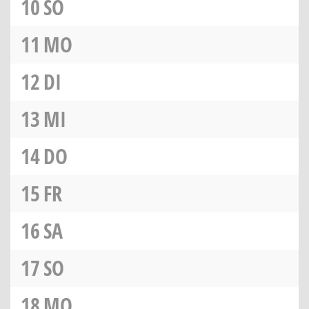
10
SO
11
MO
12
DI
13
MI
14
DO
15
FR
16
SA
17
SO
18
MO