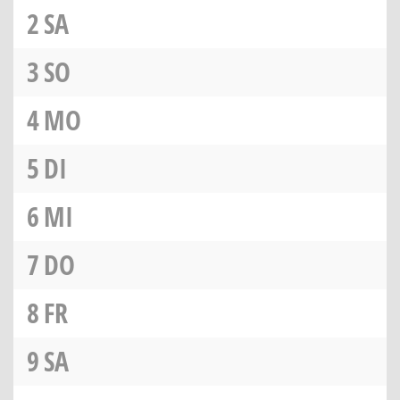
2
SA
3
SO
4
MO
5
DI
6
MI
7
DO
8
FR
9
SA