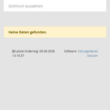
Gremium auswählen
Keine Daten gefunden.
Letzte Änderung: 06.08.2026
Software:
Sitzungsdienst
(Wird in
13:10:37
Session