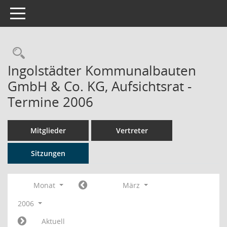
Toggle navigation
Rechercheauswahl
Ingolstädter Kommunalbauten
GmbH & Co. KG, Aufsichtsrat -
Termine 2006
Mitglieder
Vertreter
Sitzungen
Monat
März
2006
Aktuell