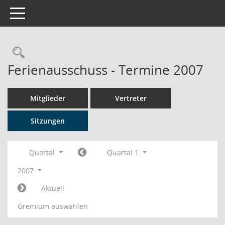
Toggle navigation
Rechercheauswahl
Ferienausschuss - Termine 2007
Mitglieder
Vertreter
Sitzungen
Quartal
Quartal 1
2007
Aktuell
Gremium auswählen