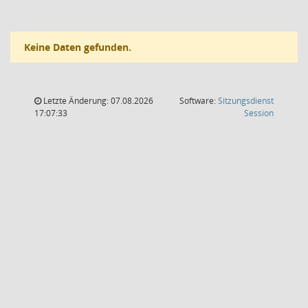
Keine Daten gefunden.
Letzte Änderung: 07.08.2026
Software:
Sitzungsdienst
(Wird in
17:07:33
Session