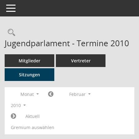
Toggle navigation
Rechercheauswahl
Jugendparlament - Termine 2010
Mitglieder
Vertreter
Sitzungen
Monat
Februar
2010
Aktuell
Gremium auswählen