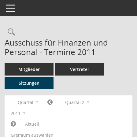
Toggle navigation
Rechercheauswahl
Ausschuss für Finanzen und
Personal - Termine 2011
Mitglieder
Vertreter
Sitzungen
Quartal
Quartal 2
2011
Aktuell
Gremium auswählen