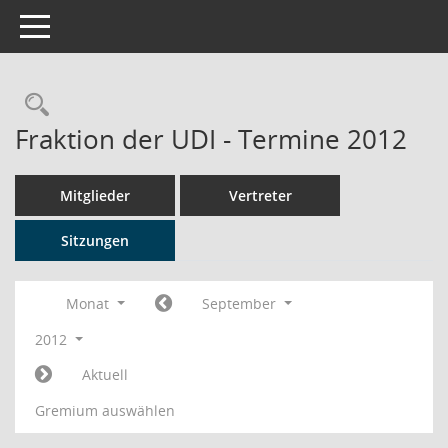
Toggle navigation
Rechercheauswahl
Fraktion der UDI - Termine 2012
Mitglieder
Vertreter
Sitzungen
Monat
September
2012
Aktuell
Gremium auswählen