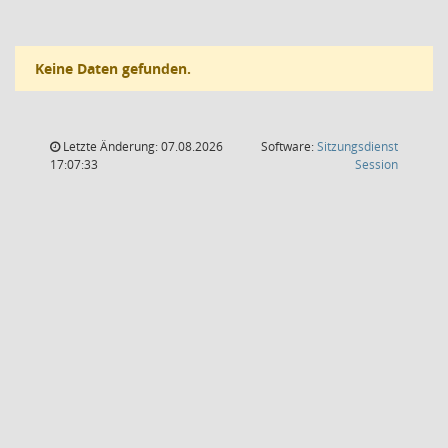
Keine Daten gefunden.
Letzte Änderung: 07.08.2026
Software:
Sitzungsdienst
(Wird in
17:07:33
Session