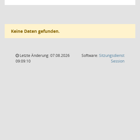
Keine Daten gefunden.
Letzte Änderung: 07.08.2026
Software:
Sitzungsdienst
(Wird in
09:09:10
Session