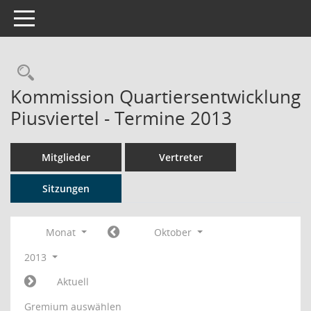
Toggle navigation
Rechercheauswahl
Kommission Quartiersentwicklung
Piusviertel - Termine 2013
Mitglieder
Vertreter
Sitzungen
Monat
Oktober
2013
Aktuell
Gremium auswählen