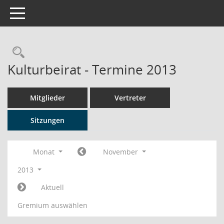
Toggle navigation
Rechercheauswahl
Kulturbeirat - Termine 2013
Mitglieder
Vertreter
Sitzungen
Monat
November
2013
Aktuell
Gremium auswählen