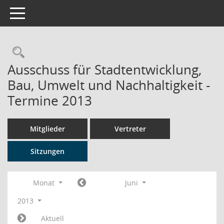
Toggle navigation
Rechercheauswahl
Ausschuss für Stadtentwicklung,
Bau, Umwelt und Nachhaltigkeit -
Termine 2013
Mitglieder
Vertreter
Sitzungen
Monat
Juni
2013
Aktuell