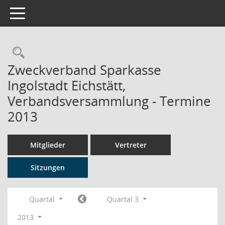
Toggle navigation
Rechercheauswahl
Zweckverband Sparkasse
Ingolstadt Eichstätt,
Verbandsversammlung - Termine
2013
Mitglieder
Vertreter
Sitzungen
Quartal
Quartal 3
2013