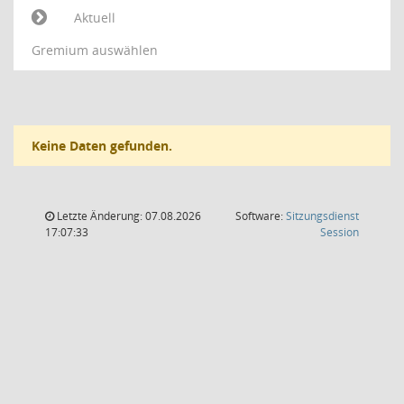
Aktuell
Gremium auswählen
Keine Daten gefunden.
Letzte Änderung: 07.08.2026
Software:
Sitzungsdienst
(Wird in
17:07:33
Session