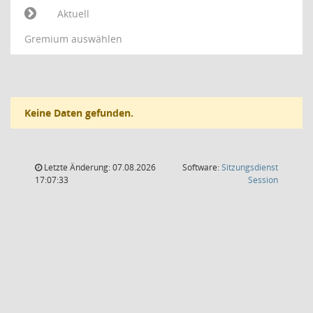
Aktuell
Gremium auswählen
Keine Daten gefunden.
Letzte Änderung: 07.08.2026
Software:
Sitzungsdienst
(Wird in
17:07:33
Session