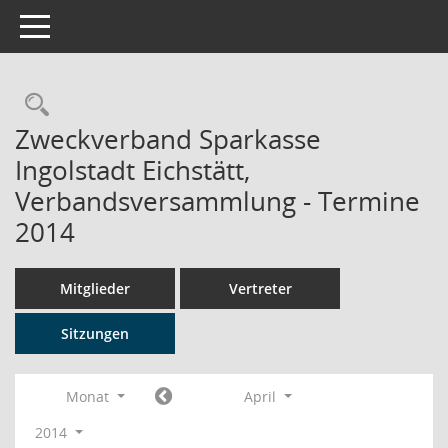
Toggle navigation
Rechercheauswahl
Zweckverband Sparkasse
Ingolstadt Eichstätt,
Verbandsversammlung - Termine
2014
Mitglieder
Vertreter
Sitzungen
Monat
April
2014