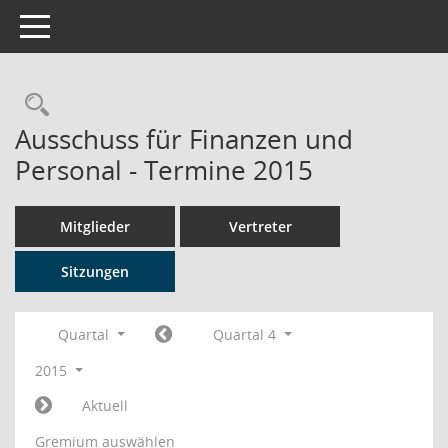
Toggle navigation
Rechercheauswahl
Ausschuss für Finanzen und
Personal - Termine 2015
Mitglieder
Vertreter
Sitzungen
Quartal
Quartal 4
2015
Aktuell
Gremium auswählen