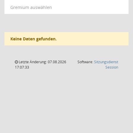
Gremium auswählen
Keine Daten gefunden.
Letzte Änderung: 07.08.2026
Software:
Sitzungsdienst
(Wird in
17:07:33
Session