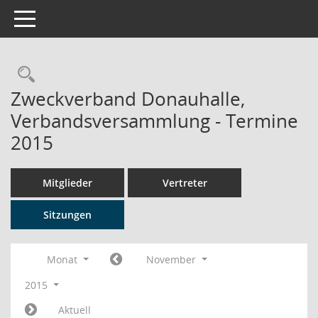
Toggle navigation
Rechercheauswahl
Zweckverband Donauhalle,
Verbandsversammlung - Termine
2015
Mitglieder
Vertreter
Sitzungen
Monat
November
2015
Aktuell