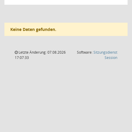
Keine Daten gefunden.
Letzte Änderung: 07.08.2026
Software:
Sitzungsdienst
(Wird in
17:07:33
Session