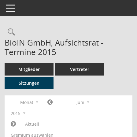
Toggle navigation
Rechercheauswahl
BioIN GmbH, Aufsichtsrat -
Termine 2015
Mitglieder
Vertreter
Sitzungen
Monat
Juni
2015
Aktuell
Gremium auswählen