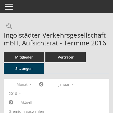
Toggle navigation
Rechercheauswahl
Ingolstädter Verkehrsgesellschaft
mbH, Aufsichtsrat - Termine 2016
Mitglieder
Vertreter
Sitzungen
Monat
Januar
2016
Aktuell
Gremium auswählen