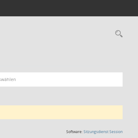
Rec
swählen
(Wird in
Software:
Sitzungsdienst
Session