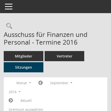
Toggle navigation
Rechercheauswahl
Ausschuss für Finanzen und
Personal - Termine 2016
Mitglieder
Vertreter
Sitzungen
Monat
September
2016
Aktuell
Gremium auswählen