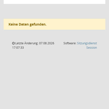
Keine Daten gefunden.
Letzte Änderung: 07.08.2026
Software:
Sitzungsdienst
(Wird in
17:07:33
Session