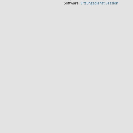
(Wird in
Software:
Sitzungsdienst
Session