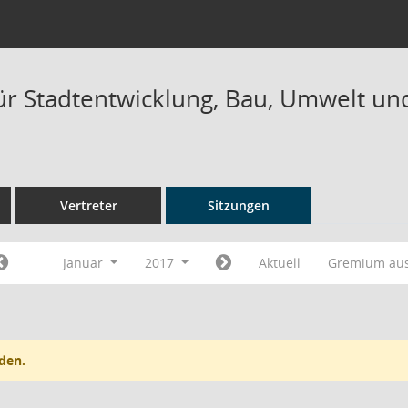
ür Stadtentwicklung, Bau, Umwelt und
Vertreter
Sitzungen
Januar
2017
Aktuell
Gremium au
den.