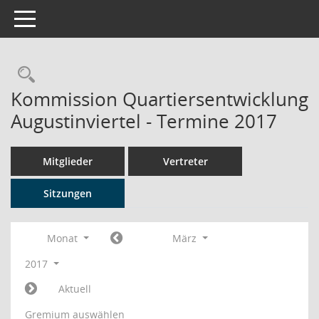
Toggle navigation
Rechercheauswahl
Kommission Quartiersentwicklung
Augustinviertel - Termine 2017
Mitglieder
Vertreter
Sitzungen
Monat
März
2017
Aktuell
Gremium auswählen