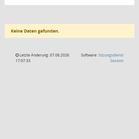
Keine Daten gefunden.
Letzte Änderung: 07.08.2026
Software:
Sitzungsdienst
(Wird in
17:07:33
Session