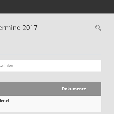
Termine 2017
Rec
swählen
Dokumente
iertel