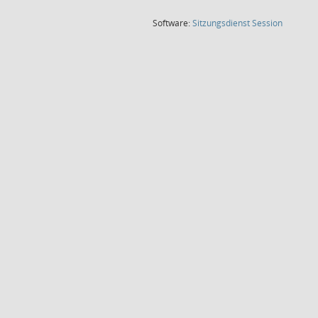
(Wird in
Software:
Sitzungsdienst
Session