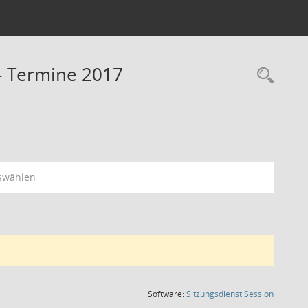
- Termine 2017
Rec
swählen
(Wird in
Software:
Sitzungsdienst
Session