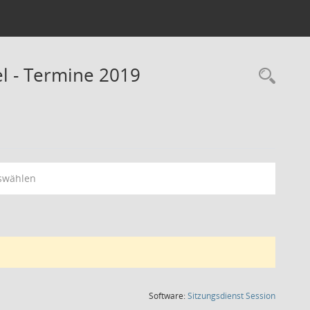
l - Termine 2019
Rec
swählen
(Wird in
Software:
Sitzungsdienst
Session