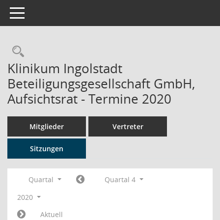
Toggle navigation
Rechercheauswahl
Klinikum Ingolstadt
Beteiligungsgesellschaft GmbH,
Aufsichtsrat - Termine 2020
Mitglieder
Vertreter
Sitzungen
Quartal
Quartal 4
2020
Aktuell