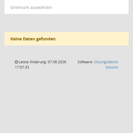
Gremium auswählen
Keine Daten gefunden.
Letzte Änderung: 07.08.2026
Software:
Sitzungsdienst
(Wird in
17:07:33
Session