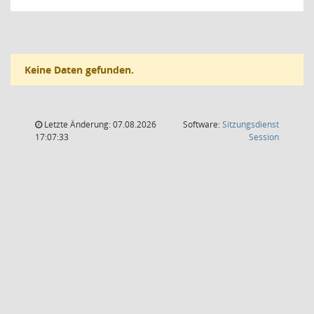
Keine Daten gefunden.
Letzte Änderung: 07.08.2026
Software:
Sitzungsdienst
(Wird in
17:07:33
Session