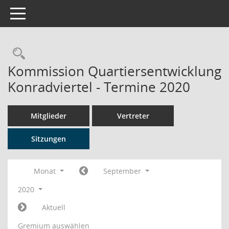
Toggle navigation
Rechercheauswahl
Kommission Quartiersentwicklung
Konradviertel - Termine 2020
Mitglieder
Vertreter
Sitzungen
Monat
September
2020
Aktuell
Gremium auswählen