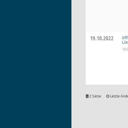
19.10.2022
öff
Li
16:
2 Sätze
Letzte Ände