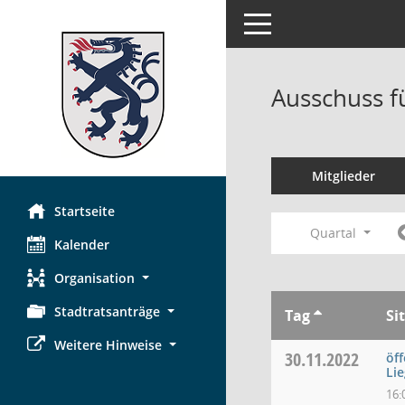
Toggle navigation
Ausschuss f
Mitglieder
Startseite
Quartal
Kalender
Organisation
Stadtratsanträge
Tag
Si
Weitere Hinweise
30.11.2022
öff
Lie
16: