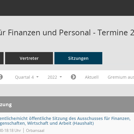
ür Finanzen und Personal - Termine 
Vertreter
Sitzungen
Quartal 4
2022
Aktuell
Gremium au
tzung
entliche/nicht öffentliche Sitzung des Ausschusses für Finanzen,
genschaften, Wirtschaft und Arbeit (Haushalt)
00-18:18 Uhr
Orbansaal