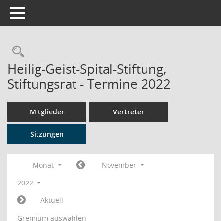
Toggle navigation
Rechercheauswahl
Heilig-Geist-Spital-Stiftung,
Stiftungsrat - Termine 2022
Mitglieder
Vertreter
Sitzungen
Monat
November
2022
Aktuell
Gremium auswählen