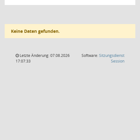
Keine Daten gefunden.
Letzte Änderung: 07.08.2026
Software:
Sitzungsdienst
(Wird in
17:07:33
Session