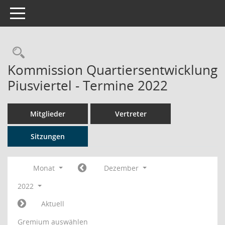
Toggle navigation
Rechercheauswahl
Kommission Quartiersentwicklung
Piusviertel - Termine 2022
Mitglieder
Vertreter
Sitzungen
Monat
Dezember
2022
Aktuell
Gremium auswählen