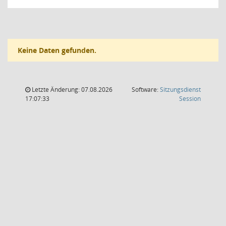
Keine Daten gefunden.
Letzte Änderung: 07.08.2026
Software:
Sitzungsdienst
(Wird in
17:07:33
Session