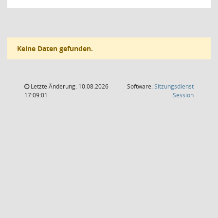
Keine Daten gefunden.
Letzte Änderung: 10.08.2026
Software:
Sitzungsdienst
(Wird in
17:09:01
Session