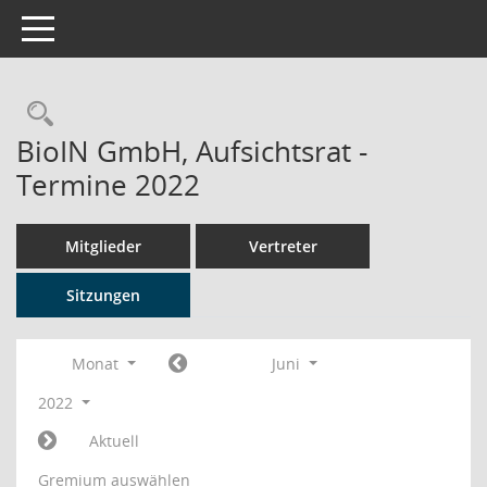
Toggle navigation
Rechercheauswahl
BioIN GmbH, Aufsichtsrat -
Termine 2022
Mitglieder
Vertreter
Sitzungen
Monat
Juni
2022
Aktuell
Gremium auswählen