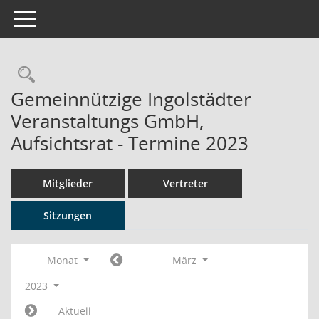
Toggle navigation
Rechercheauswahl
Gemeinnützige Ingolstädter
Veranstaltungs GmbH,
Aufsichtsrat - Termine 2023
Mitglieder
Vertreter
Sitzungen
Monat
März
2023
Aktuell