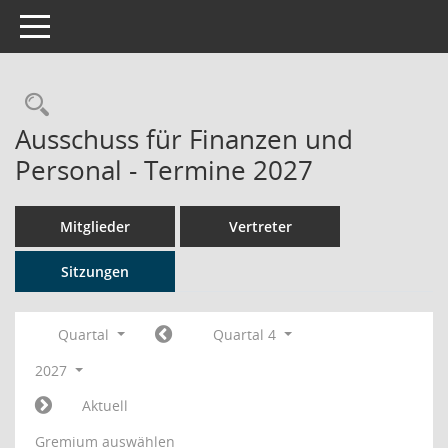
Toggle navigation
Rechercheauswahl
Ausschuss für Finanzen und
Personal - Termine 2027
Mitglieder
Vertreter
Sitzungen
Quartal
Quartal 4
2027
Aktuell
Gremium auswählen