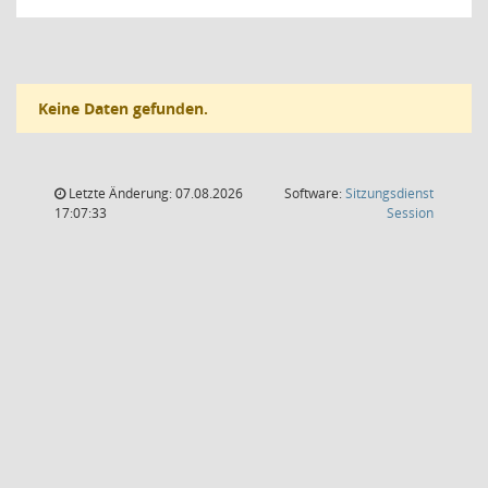
Keine Daten gefunden.
Letzte Änderung: 07.08.2026
Software:
Sitzungsdienst
(Wird in
17:07:33
Session