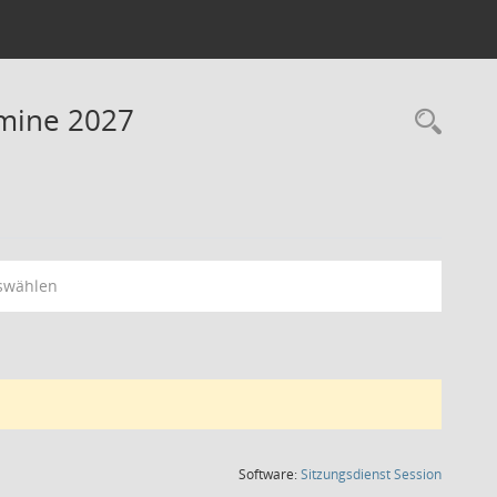
rmine 2027
Rec
swählen
(Wird in
Software:
Sitzungsdienst
Session