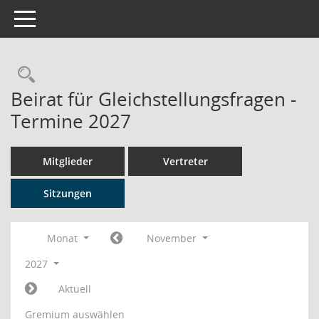
Toggle navigation
Rechercheauswahl
Beirat für Gleichstellungsfragen -
Termine 2027
Mitglieder
Vertreter
Sitzungen
Monat
November
2027
Aktuell
Gremium auswählen