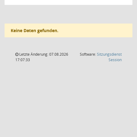
Keine Daten gefunden.
Letzte Änderung: 07.08.2026
Software:
Sitzungsdienst
(Wird in
17:07:33
Session