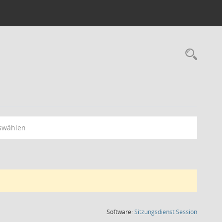
Rec
swählen
(Wird in
Software:
Sitzungsdienst
Session