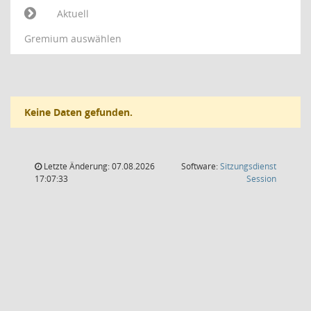
Aktuell
Gremium auswählen
Keine Daten gefunden.
Letzte Änderung: 07.08.2026
Software:
Sitzungsdienst
(Wird in
17:07:33
Session