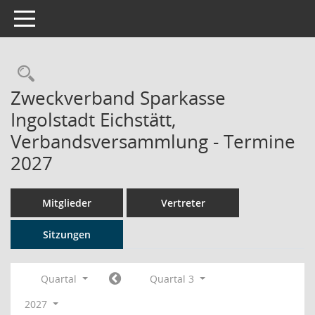
Toggle navigation
Rechercheauswahl
Zweckverband Sparkasse
Ingolstadt Eichstätt,
Verbandsversammlung - Termine
2027
Mitglieder
Vertreter
Sitzungen
Quartal
Quartal 3
2027