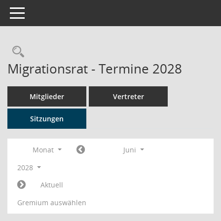
Toggle navigation
Rechercheauswahl
Migrationsrat - Termine 2028
Mitglieder
Vertreter
Sitzungen
Monat
Juni
2028
Aktuell
Gremium auswählen