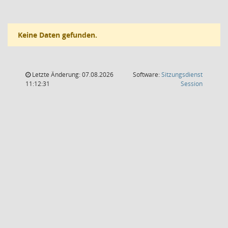
Keine Daten gefunden.
Letzte Änderung: 07.08.2026
Software:
Sitzungsdienst
(Wird in
11:12:31
Session