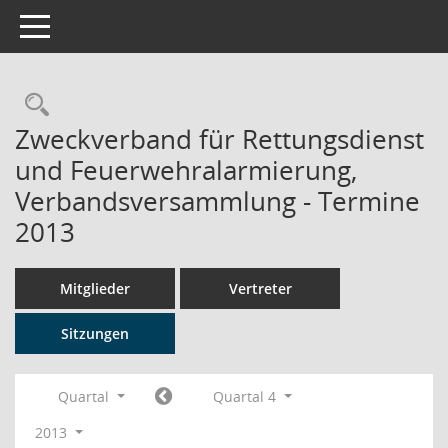
Toggle navigation
Rechercheauswahl
Zweckverband für Rettungsdienst
und Feuerwehralarmierung,
Verbandsversammlung - Termine
2013
Mitglieder
Vertreter
Sitzungen
Quartal
Quartal 4
2013