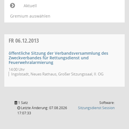
Aktuell
Gremium auswählen
FR
06.12.2013
öffentliche Sitzung der Verbandsversammlung des
Zweckverbandes für Rettungsdienst und
Feuerwehralarmierung
14:00 Uhr
Ingolstadt, Neues Rathaus, Großer Sitzungssaal, II. OG
1 Satz
Software:
(Wird in
Letzte Änderung: 07.08.2026
Sitzungsdienst
Session
17:07:33