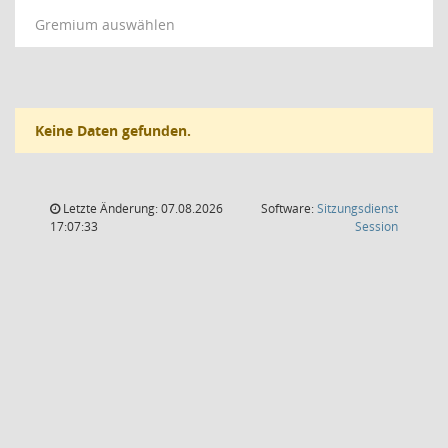
Gremium auswählen
Keine Daten gefunden.
Letzte Änderung: 07.08.2026
Software:
Sitzungsdienst
(Wird in
17:07:33
Session