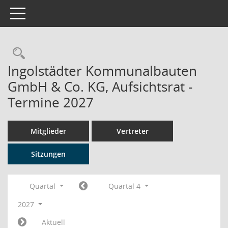
Toggle navigation
Rechercheauswahl
Ingolstädter Kommunalbauten
GmbH & Co. KG, Aufsichtsrat -
Termine 2027
Mitglieder
Vertreter
Sitzungen
Quartal
Quartal 4
2027
Aktuell