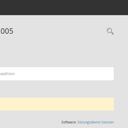
2005
Rec
swählen
(Wird in
Software:
Sitzungsdienst
Session