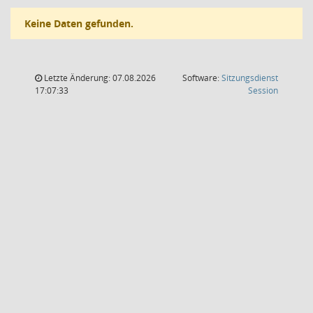
Keine Daten gefunden.
Letzte Änderung: 07.08.2026
Software:
Sitzungsdienst
(Wird in
17:07:33
Session