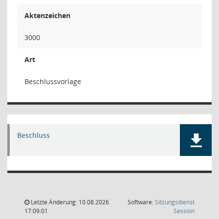
Aktenzeichen
3000
Art
Beschlussvorlage
Beschluss
Letzte Änderung: 10.08.2026
Software:
Sitzungsdienst
(Wird in
17:09:01
Session