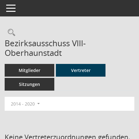
Toggle navigation
Rechercheauswahl
Bezirksausschuss VIII-
Oberhaunstadt
Mitglieder
Vertreter
Sitzungen
2014 - 2020
Keine Vertreterzuordnungen gefunden.