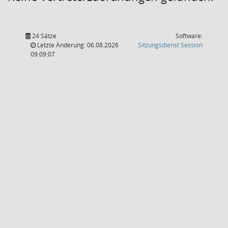
24 Sätze
Software:
(Wird in
Letzte Änderung: 06.08.2026
Sitzungsdienst
Session
09:09:07