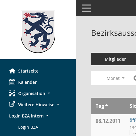
Toggle navigation
Bezirksauss
Mitglieder
Startseite
Monat
Kalender
Organisation
Weitere Hinweise
Tag
Si
Login BZA intern
08.12.2011
öff
Login BZA
19:
E