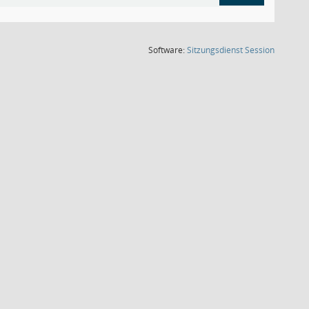
(Wird in
Software:
Sitzungsdienst
Session