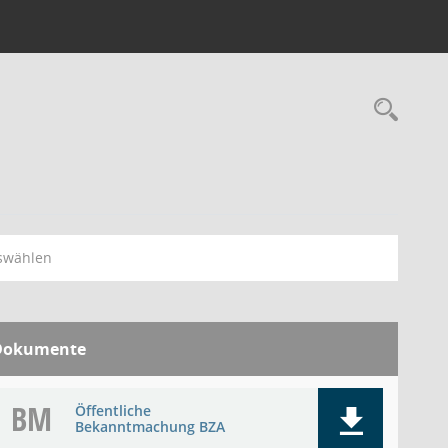
Rec
swählen
Dokumente
BM
Öffentliche
Bekanntmachung BZA