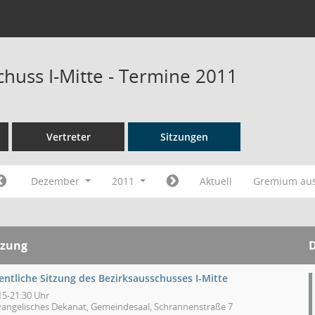
chuss I-Mitte - Termine 2011
Vertreter
Sitzungen
Dezember
2011
Aktuell
Gremium au
tzung
entliche Sitzung des Bezirksausschusses I-Mitte
15-21:30 Uhr
vangelisches Dekanat, Gemeindesaal, Schrannenstraße 7