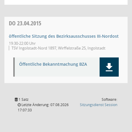
DO
23.04.2015
öffentliche Sitzung des Bezirksausschusses III-Nordost
19:30-22:00 Uhr
TSV Ingolstadt-Nord 1897, Wirffelstraße 25, Ingolstadt
Öffentliche Bekanntmachung BZA
1 Satz
Software:
(Wird in
Letzte Änderung: 07.08.2026
Sitzungsdienst
Session
17:07:33