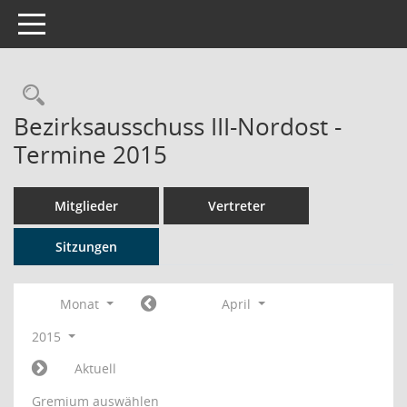
Toggle navigation
Rechercheauswahl
Bezirksausschuss III-Nordost -
Termine 2015
Mitglieder
Vertreter
Sitzungen
Monat
April
2015
Aktuell
Gremium auswählen