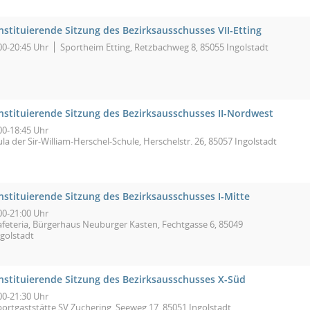
stituierende Sitzung des Bezirksausschusses VII-Etting
00-20:45 Uhr
Sportheim Etting, Retzbachweg 8, 85055 Ingolstadt
nstituierende Sitzung des Bezirksausschusses II-Nordwest
00-18:45 Uhr
la der Sir-William-Herschel-Schule, Herschelstr. 26, 85057 Ingolstadt
nstituierende Sitzung des Bezirksausschusses I-Mitte
00-21:00 Uhr
afeteria, Bürgerhaus Neuburger Kasten, Fechtgasse 6, 85049
ngolstadt
nstituierende Sitzung des Bezirksausschusses X-Süd
00-21:30 Uhr
portgaststätte SV Zuchering, Seeweg 17, 85051 Ingolstadt