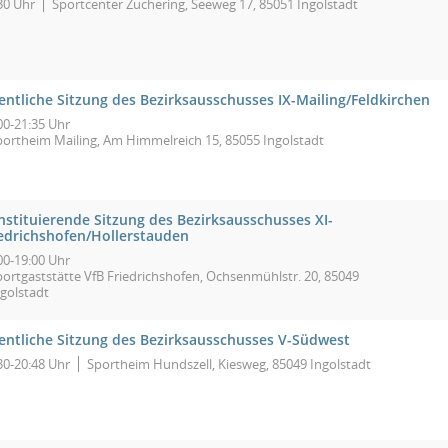
30 Uhr
Sportcenter Zuchering, Seeweg 17, 85051 Ingolstadt
entliche Sitzung des Bezirksausschusses IX-Mailing/Feldkirchen
00-21:35 Uhr
portheim Mailing, Am Himmelreich 15, 85055 Ingolstadt
nstituierende Sitzung des Bezirksausschusses XI-
iedrichshofen/Hollerstauden
00-19:00 Uhr
portgaststätte VfB Friedrichshofen, Ochsenmühlstr. 20, 85049
ngolstadt
fentliche Sitzung des Bezirksausschusses V-Südwest
30-20:48 Uhr
Sportheim Hundszell, Kiesweg, 85049 Ingolstadt