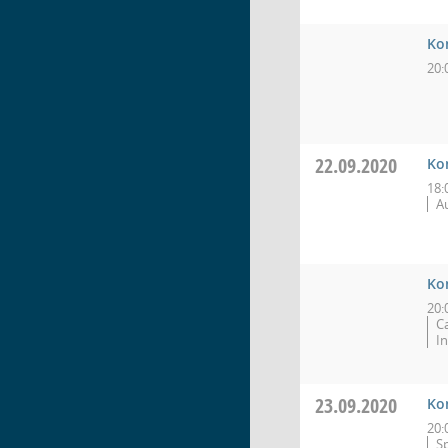
Kon
20:
22.09.2020
Ko
18:
Au
Ko
20:
C
I
23.09.2020
Ko
20:
S