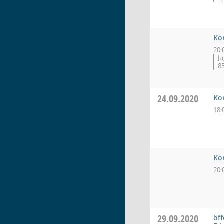
Ko
20:
J
8
24.09.2020
Ko
18:
Ko
20:
29.09.2020
öff