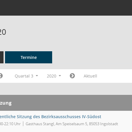
20
Termine
Quartal 3
2020
Aktuell
tzung
fentliche Sitzung des Bezirksausschusses IV-Südost
00-22:10 Uhr
Gasthaus Stangl, Am Speiselsaum 5, 85053 Ingolstadt