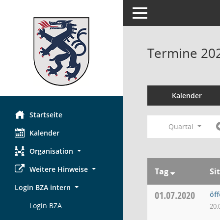
Toggle navigation
Termine 20
Kalender
Startseite
Quartal
Kalender
Organisation
Weitere Hinweise
Tag
Si
Login BZA intern
01.07.2020
öf
Login BZA
20: