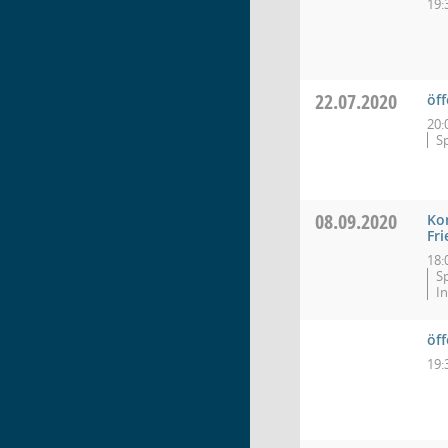
19:
22.07.2020
öff
20:
S
08.09.2020
Ko
Fr
18:
S
I
öf
19: