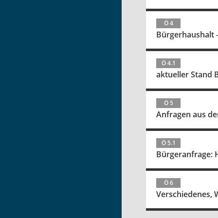
Ö 4
Bürgerhaushalt 
Ö 4.1
aktueller Stand
Ö 5
Anfragen aus de
Ö 5.1
Bürgeranfrage:
Ö 6
Verschiedenes,