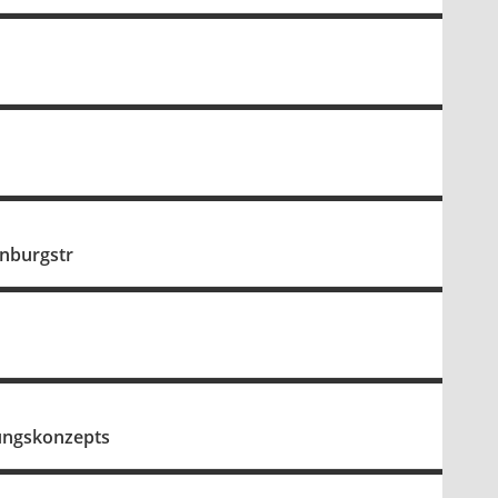
enburgstr
ungskonzepts