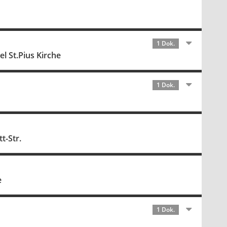
1 Dok.
 St.Pius Kirche
1 Dok.
t-Str.
e
1 Dok.