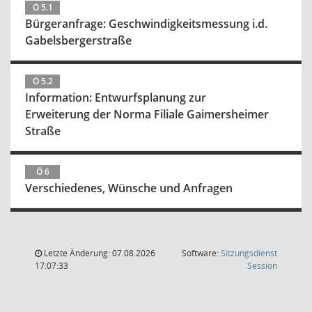
Ö 5.1
Bürgeranfrage: Geschwindigkeitsmessung i.d.
Gabelsbergerstraße
Ö 5.2
Information: Entwurfsplanung zur
Erweiterung der Norma Filiale Gaimersheimer
Straße
Ö 6
Verschiedenes, Wünsche und Anfragen
Letzte Änderung: 07.08.2026
Software:
Sitzungsdienst
(Wird in
17:07:33
Session