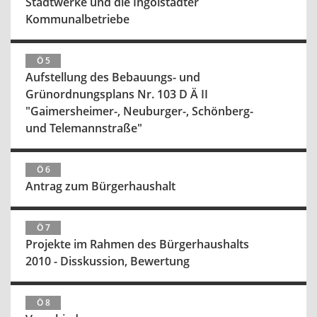
Stadtwerke und die Ingolstädter
Kommunalbetriebe
Ö 5
Aufstellung des Bebauungs- und
Grünordnungsplans Nr. 103 D Ä II
"Gaimersheimer-, Neuburger-, Schönberg-
und Telemannstraße"
Ö 6
Antrag zum Bürgerhaushalt
Ö 7
Projekte im Rahmen des Bürgerhaushalts
2010 - Disskussion, Bewertung
Ö 8